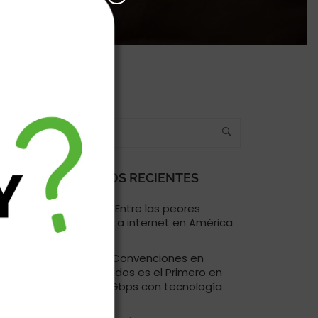
BUSCAR
ARTÍCULOS RECIENTES
Venezuela: Entre las peores
conexiones a internet en América
Latina
Centro de Convenciones en
Estados Unidos es el Primero en
Ofrecer 25Gbps con tecnología
25GSPON