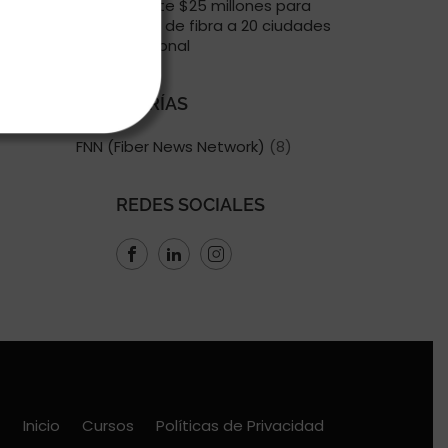
Claro invierte $25 millones para
ampliar red de fibra a 20 ciudades
a nivel nacional
CATEGORÍAS
FNN (Fiber News Network)
(8)
REDES SOCIALES
Inicio
Cursos
Políticas de Privacidad