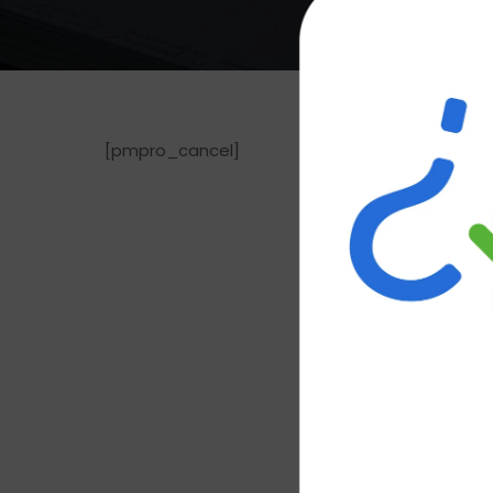
[pmpro_cancel]