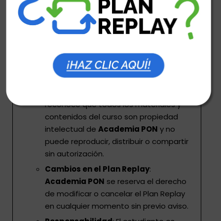
nuestra red social Instagram para
poder asignarle uno de los Cupos
Replay.
Uso autorizado
: El estudiante debe
utilizar el Plan Replay solo para fines
personales y no comerciales.
Propiedad intelectual
: El estudiante
reconoce que todos los materiales y
contenidos del curso son propiedad
intelectual de
Academia PON
y no
puede reproducir, distribuir o compartir
sin autorización.
Cambios en el Plan Replay
:
Academia PON
se reserva el derecho
de modificar o cancelar el Plan Replay
en cualquier momento sin previo aviso.