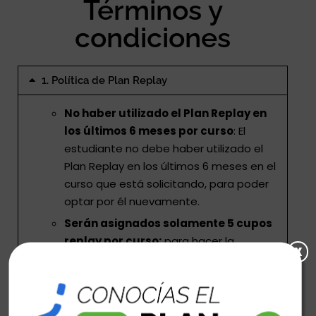
Términos y
condiciones
1. Política de Plan Replay
No haber utilizado el Plan Replay en
los últimos 6 meses por curso
: El
estudiante no debe haber utilizado el
Plan Replay en los últimos 6 meses en el
curso que está solicitando, para poder
optar por él nuevamente.
Serán asignados solamente 5 cupos
replay por curso:
para hacer la
x
solicitud de su cupo debe realizarlo a
través de la web.
Seguidor en Instagram:
el
participante deberá seguirnos en