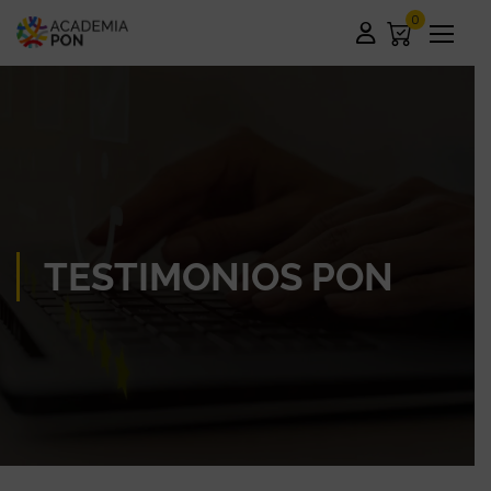
0
TESTIMONIOS PON