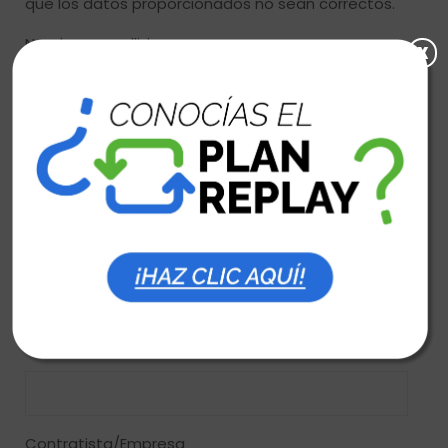
que los datos proporcionados no sean correctos.
Nombre y apellido
x
Cédula
Correo Electrónico
Teléfono
Contratista/Empresa