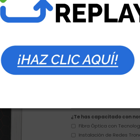
Apellidos
Dirección de correo electró
Estado
Número de teléfono
¿Te has capacitado con nos
Fibra Óptica con Tecnolo
Instalación de Redes Tron