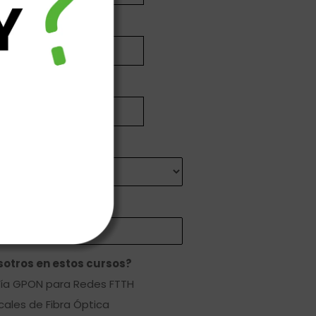
nico
otros en estos cursos?
gía GPON para Redes FTTH
cales de Fibra Óptica