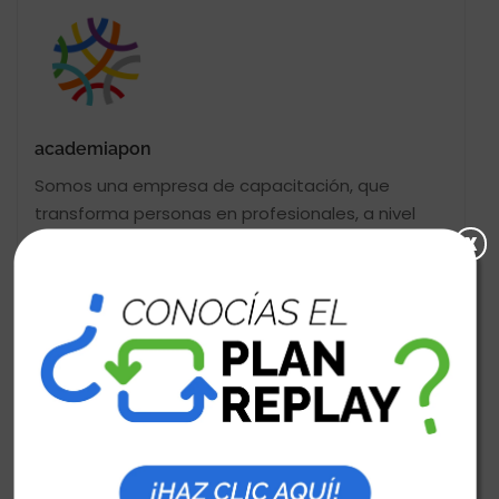
academiapon
Somos una empresa de capacitación, que
transforma personas en profesionales, a nivel
x
técnico, supervisorio y gerencial, con una
metodología activa, que al egresar de nuestra
academia pueda insertarse en el ámbito laboral,
con competencias sólidas y conocimientos
prácticos actualizados, con la capacidad de
tomar decisiones, resolver problemas con
criterios efectivos y agregar valor a la
organización.