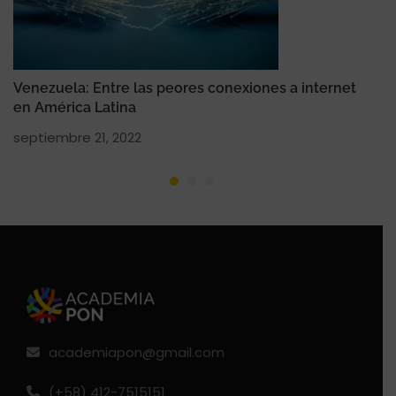
Venezuela: Entre las peores conexiones a internet
Cen
en América Latina
Pri
25
septiembre 21, 2022
ago
academiapon@gmail.com
(+58) 412-7515151