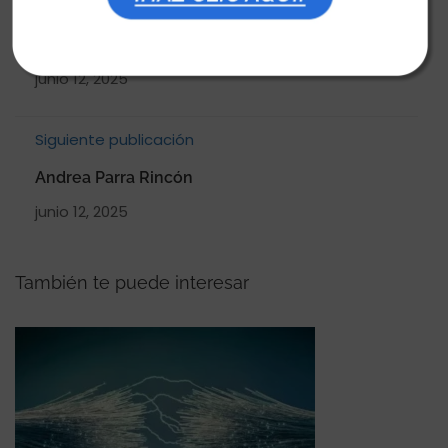
Publicación anterior
Cix
junio 12, 2025
Siguiente publicación
Andrea Parra Rincón
junio 12, 2025
También te puede interesar