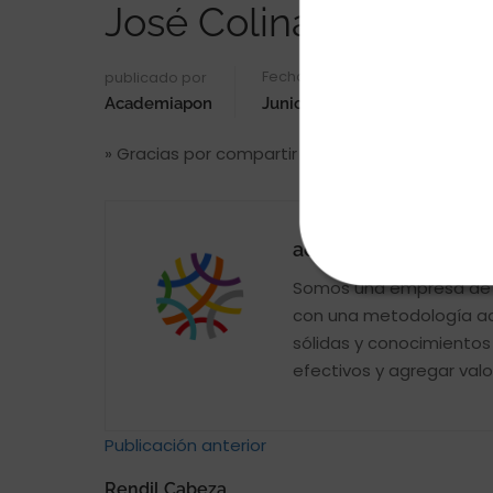
José Colina
Fecha
publicado por
Academiapon
Junio 12, 2025
» Gracias por compartir con mucha ética y pro
academiapon
Somos una empresa de ca
con una metodología act
sólidas y conocimientos
efectivos y agregar valor
Publicación anterior
Rendil Cabeza