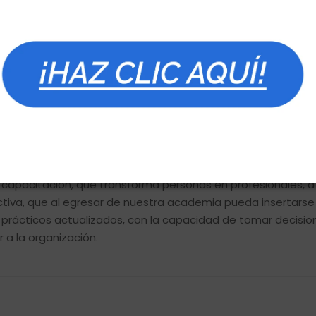
fesionalismo sus conocimientos, esperamos seguir recibiend
Compartir:
pacitación, que transforma personas en profesionales, a niv
iva, que al egresar de nuestra academia pueda insertarse
 prácticos actualizados, con la capacidad de tomar decision
 a la organización.