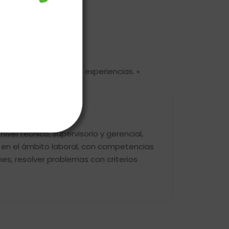
o sus enriquecedoras experiencias. «
el técnico, supervisorio y gerencial,
 en el ámbito laboral, con competencias
es, resolver problemas con criterios