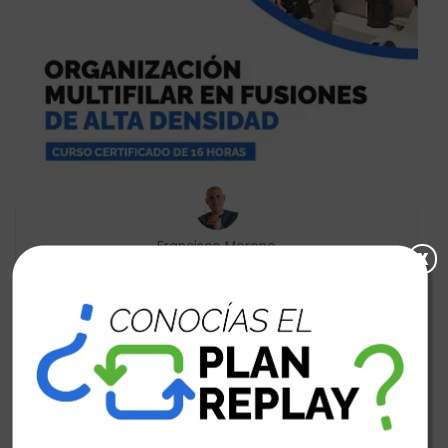
Francisco Moreno
x
Organización Multifilar En Fusiones de Alta
Densidad
$300.00
0
0